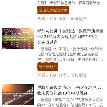
月5日，天眼查信息显示，青岛智联绿色能
源股权投资基金合伙企业（有限合伙）近
金诚无忧配资官网
日成立，....
查看：
110
分类：
证券配资
米升网配资 中国信达：财政部所持全
部221亿股内资股无偿划转至中央汇
金完成过户
（原标题：中国信达：财政部所持全部221
亿股内资股无偿划转至中央汇金完成过
户） 观点网讯：9月5日，中国信达资产管
理股份有限公司发布公告称，控股股东完
米升网配资
成无偿划转....
查看：
168
分类：
美股配资
股权配资官网 安乐工程(01977)将没
收未领取的2019年中期股息
（原标题：安乐工程(01977)将没收未领取
的2019年中期股息） 智通财经APP讯，安