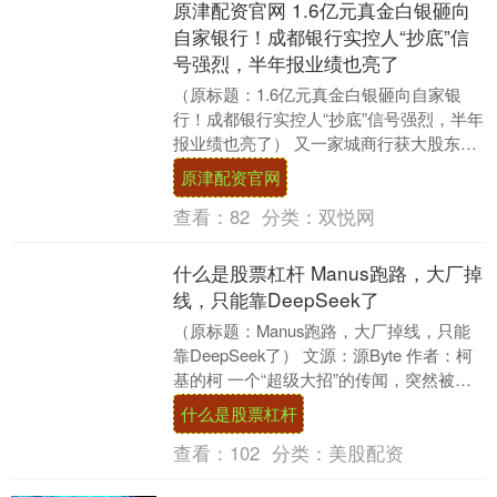
原津配资官网 1.6亿元真金白银砸向
自家银行！成都银行实控人“抄底”信
号强烈，半年报业绩也亮了
（原标题：1.6亿元真金白银砸向自家银
行！成都银行实控人“抄底”信号强烈，半年
报业绩也亮了） 又一家城商行获大股东增
持。 9月4日，成都银行发布公告，宣布成
原津配资官网
都市....
查看：
82
分类：
双悦网
什么是股票杠杆 Manus跑路，大厂掉
线，只能靠DeepSeek了
（原标题：Manus跑路，大厂掉线，只能
靠DeepSeek了） 文源：源Byte 作者：柯
基的柯 一个“超级大招”的传闻，突然被爆
出。 9月4日，据彭博社援引知....
什么是股票杠杆
查看：
102
分类：
美股配资