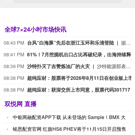
全球7×24小时市场快讯
08:35 PM
美国“外行任大使”现象惹质疑
美国《华盛顿邮报》近期梳理了本届美国总统任期内已任命或提名的驻外大使名单，发现其中绝大多数要么是助选的“金主”，要么是政治方面的“忠实拥趸”。该报认为，这种做法违背了数十年来主要从职业外交官中挑选驻外大使的美国传统。《华盛顿邮报》6日发表的这篇报道援引美国外交人员协会的数据，比较了自福特总统之后历任美国总统任内国会中期选举年份的驻外大使岗位情况。数据显示，截至今年7月中旬的本届美国政府任期内，在任大使90人，其中仅25人为职业外交官出身，占比不到三分之一，其余65人属于“政治任命”；尚有102个大使岗位空缺，超过岗位总数一半，其中72个岗位未提名人选，另外30名大使候选人正等待国会参议院批准。（新华社）
08:27 PM
北京君正通过港交所上市聆讯
据港交所文件，8月9日，北京君正集成电路股份有限公司更新聆讯后资料集，意味着该公司港交所IPO通过聆讯。
08:24 PM
浙江省甬江发生2026年第1号洪水
受今年第13号台风“白海豚”带来的降雨影响，8月9日19时5分，浙江省甬江姚江大闸站（浙江宁波）水位涨至1.80米，依据主要江河洪水编号规定，此次洪水编号为“甬江2026年第1号洪水”。水利部紧盯甬江汛情发展态势，加强雨水情监测预报预警，提前针对浙江省启动洪水防御Ⅲ级应急响应，督促地方强化堤防巡查防守，落实落细洪水防御各项措施，提前转移危险区群众，全力确保人民群众生命安全。目前，水利部工作组正在浙江省台风暴雨洪水防御一线协助指导。 (央视新闻)
08:20 PM
本周两融余额增幅最大：金徽股份两融余额：0.34亿元，余额
08:19 PM
招商证券： 在经历7月的快速调整后，A股反弹
双悦网 直播
中银两融配资APP下载 从未登场的 Sample！BMX 大
铭恩配资官网 红旗HS6 PHEV将于11月15日开启预售