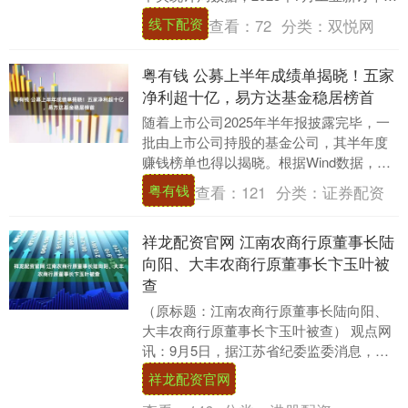
比增长2.5％，而上个月同比下降6....
线下配资
查看：
72
分类：
双悦网
粤有钱 公募上半年成绩单揭晓！五家
净利超十亿，易方达基金稳居榜首
随着上市公司2025年半年报披露完毕，一
批由上市公司持股的基金公司，其半年度
赚钱榜单也得以揭晓。根据Wind数据，目
前已经公布了营收情况的公募基金公司共
粤有钱
查看：
121
分类：
证券配资
有28家....
祥龙配资官网 江南农商行原董事长陆
向阳、大丰农商行原董事长卞玉叶被
查
（原标题：江南农商行原董事长陆向阳、
大丰农商行原董事长卞玉叶被查） 观点网
讯：9月5日，据江苏省纪委监委消息，江
南农村商业银行原党委书记、董事长陆向
祥龙配资官网
阳，大丰农村....