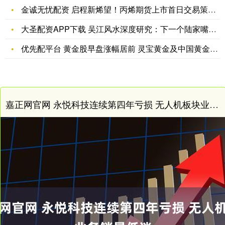
金诚无忧配资 启程新烯望！丙烯期货上市首日交易策略，速览！
大圣配资APP下载 吴江风水深度研究：下一个陆家嘴中轴？
优先配平台 黄金股早盘涨幅居前 灵宝黄金及中国黄金国际均涨近
嘉正网官网 永悦科技连续第四年亏损 无人机板块业务销量低迷