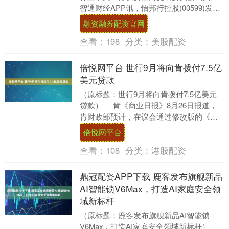
智通财经APP讯，怡邦行控股(00599)发布
公告，公司独立非执行董事文玉芬女....
融资融券配资官网
查看：
198
分类：
美股配资
倍悦网平台 世行9月将向肯拨付7.5亿
美元贷款
（原标题：世行9月将向肯拨付7.5亿美元
贷款） 肯《商业日报》8月26日报道，
肯财政部预计，在议会通过修改版的《利
益冲突法案》后，放....
倍悦网平台
查看：
108
分类：
港股配资
鼎冠配资APP下载 鹿客发布旗舰新品
AI智能锁V6Max，打造AI家庭安全领
域新标杆
（原标题：鹿客发布旗舰新品AI智能锁
V6Max，打造AI家庭安全领域新标杆）